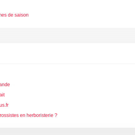
mes de saison
mande
ait
us.fr
ossistes en herboristerie ?