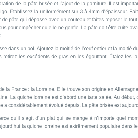
ration de la pâte brisée et l’ajout de la garniture. Il est impor
frigo. Établissez-la uniformément sur 3 à 4mm d’épaisseur. Fa
 de pâte qui dépasse avec un couteau et faites reposer le tout
s pour empêcher qu’elle ne gonfle. La pâte doit être cuite avant
s.
 dans un bol. Ajoutez la moitié de l’œuf entier et la moitié 
 retirez les excédents de gras en les égouttant. Étalez les la
e la France : la Lorraine. Elle trouve son origine en Allemagne
e. La quiche lorraine est d’abord une tarte salée. Au début, on 
e a considérablement évolué depuis. La pâte brisée est aujourd’
parce qu’il s’agit d’un plat qui se mange à n’importe quel mome
aujourd’hui la quiche lorraine est extrêmement populaire dans le