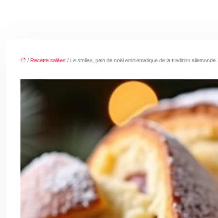
/
Recette salées
/ Le stollen, pain de noël emblématique de la tradition allemande