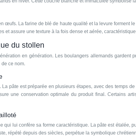
ands en hiver. Cette couche blanche et immaculée symbolise la 
n œufs. La farine de blé de haute qualité et la levure forment le s
et assure une texture à la fois dense et aérée, caractéristique 
ue du stollen
 génération en génération. Les boulangers allemands gardent pr
e de ce nom.
e
te. La pâte est préparée en plusieurs étapes, avec des temps d
e une conservation optimale du produit final. Certains arti
illoté
e qui lui confère sa forme caractéristique. La pâte est étalée, p
te, répété depuis des siècles, perpétue la symbolique chrétien