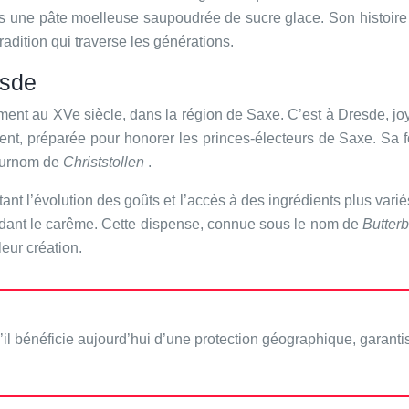
s une pâte moelleuse saupoudrée de sucre glace. Son histoire s
radition qui traverse les générations.
esde
ment au XVe siècle, dans la région de Saxe. C’est à Dresde, joy
 l’Avent, préparée pour honorer les princes-électeurs de Saxe. S
 surnom de
Christstollen
.
flétant l’évolution des goûts et l’accès à des ingrédients plus va
pendant le carême. Cette dispense, connue sous le nom de
Butterb
eur création.
l bénéficie aujourd’hui d’une protection géographique, garantiss