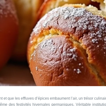
et que les effluves d’épices embaument l’air, un trésor culinaire
e des festivités hivernales germaniques. Véritable institution