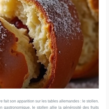
 fait son apparition sur les tables allemandes : le stollen.
 gastronomique, le stollen allie la générosité des fruits