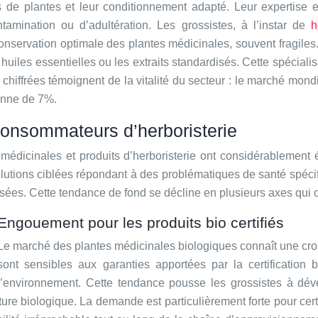
s de plantes et leur conditionnement adapté. Leur expertise es
amination ou d’adultération. Les grossistes, à l’instar de
h
 conservation optimale des plantes médicinales, souvent fragile
huiles essentielles ou les extraits standardisés. Cette spéciali
chiffrées témoignent de la vitalité du secteur : le marché mondi
enne de 7%.
consommateurs d’herboristerie
médicinales et produits d’herboristerie ont considérablemen
olutions ciblées répondant à des problématiques de santé spéc
ilisées. Cette tendance de fond se décline en plusieurs axes qui o
Engouement pour les produits bio certifiés
Le marché des plantes médicinales biologiques connaît une cr
sont sensibles aux garanties apportées par la certification
l’environnement. Cette tendance pousse les grossistes à déve
lture biologique. La demande est particulièrement forte pour c