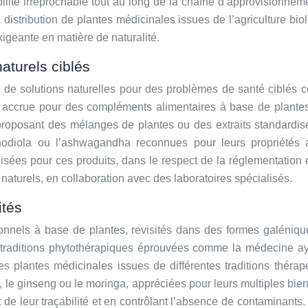
lité irréprochable tout au long de la chaîne d’approvisionnement
istribution de plantes médicinales issues de l’agriculture bio
geante en matière de naturalité.
turels ciblés
de solutions naturelles pour des problèmes de santé ciblés c
e accrue pour des compléments alimentaires à base de plante
n proposant des mélanges de plantes ou des extraits standardi
odiola ou l’ashwagandha reconnues pour leurs propriétés ad
ilisées pour ces produits, dans le respect de la réglementatio
aturels, en collaboration avec des laboratoires spécialisés.
ités
tionnels à base de plantes, revisités dans des formes galéni
es traditions phytothérapiques éprouvées comme la médecine 
 des plantes médicinales issues de différentes traditions th
 ginseng ou le moringa, appréciées pour leurs multiples bienfai
t de leur traçabilité et en contrôlant l’absence de contaminants.