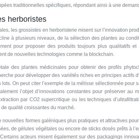
opées traditionnelles spécifiques, répondant ainsi à une dema
es herboristes
es, les grossistes en herboristerie misent sur l’innovation pr
ne à plusieurs niveaux, de la sélection des plantes au condi
ment pour proposer des produits toujours plus qualitatifs et
iement de nouvelles technologies comme la blockchain.
tale des plantes médicinales pour obtenir des profils phytoch
rche pour développer des variétés riches en principes actifs d’i
s lots. On peut citer l’exemple de la mélisse sélectionnée pour 
galement l’objet d’innovations constantes pour préserver au 
raction par CO2 supercritique ou les techniques d’ultrafiltr
 de qualité croissantes du marché.
e nouvelles formes galéniques plus pratiques et attractives po
s, de gélules végétales ou encore de sticks dosés prêts à l’em
. Certains acteurs misent également sur des packagings innova