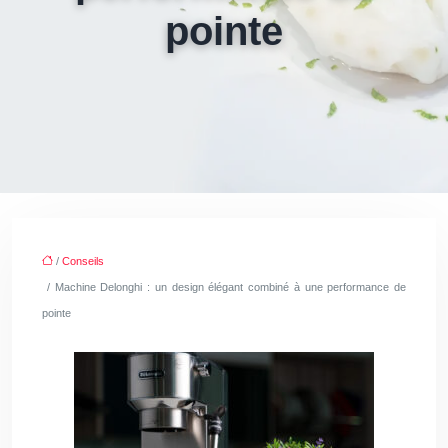
pointe
/
Conseils
/ Machine Delonghi : un design élégant combiné à une performance de
pointe